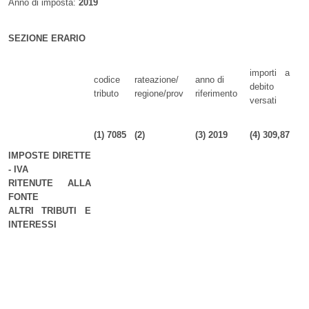
Anno di imposta:
2019
SEZIONE ERARIO
importi a
codice
rateazione/
anno di
debito
tributo
regione/prov
riferimento
versati
(1)
7085
(2)
(3)
2019
(4)
309,87
(
IMPOSTE DIRETTE
- IVA
RITENUTE ALLA
FONTE
ALTRI TRIBUTI E
INTERESSI