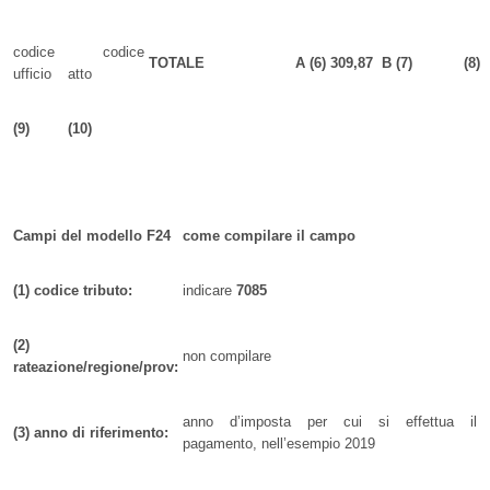
codice
codice
TOTALE
A
(6)
309,87
B
(7)
(8)
ufficio
atto
(9)
(10)
Campi del modello F24
come compilare il campo
(1) codice tributo:
indicare
7085
(2)
non compilare
rateazione/regione/prov:
anno d’imposta per cui si effettua il
(3) anno di riferimento:
pagamento, nell’esempio 2019