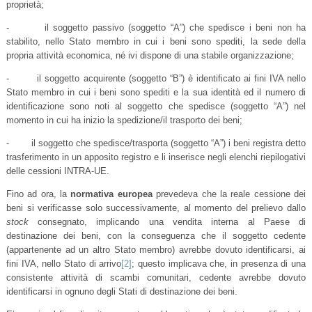
proprietà;
- il soggetto passivo (soggetto “A”) che spedisce i beni non ha
stabilito, nello Stato membro in cui i beni sono spediti, la sede della
propria attività economica, né ivi dispone di una stabile organizzazione;
- il soggetto acquirente (soggetto “B”) è identificato ai fini IVA nello
Stato membro in cui i beni sono spediti e la sua identità ed il numero di
identificazione sono noti al soggetto che spedisce (soggetto “A”) nel
momento in cui ha inizio la spedizione/il trasporto dei beni;
- il soggetto che spedisce/trasporta (soggetto “A”) i beni registra detto
trasferimento in un apposito registro e li inserisce negli elenchi riepilogativi
delle cessioni INTRA-UE.
Fino ad ora, la
normativa europea
prevedeva che la reale cessione dei
beni si verificasse solo successivamente, al momento del prelievo dallo
stock
consegnato, implicando una vendita interna al Paese di
destinazione dei beni, con la conseguenza che il soggetto cedente
(appartenente ad un altro Stato membro) avrebbe dovuto identificarsi, ai
fini IVA, nello Stato di arrivo
[2]
; questo implicava che, in presenza di una
consistente attività di scambi comunitari, cedente avrebbe dovuto
identificarsi in ognuno degli Stati di destinazione dei beni.