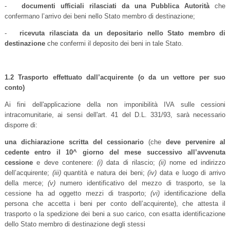
-
documenti ufficiali rilasciati da una Pubblica Autorità
che
confermano l’arrivo dei beni nello Stato membro di destinazione;
-
ricevuta rilasciata da un depositario nello Stato membro di
destinazione
che confermi il deposito dei beni in tale Stato.
1.2 Trasporto effettuato dall’acquirente (o da un vettore per suo
conto)
Ai fini dell'applicazione della non imponibilità IVA sulle cessioni
intracomunitarie, ai sensi dell'art. 41 del D.L. 331/93, sarà necessario
disporre di:
una dichiarazione scritta del cessionario
(che
deve pervenire al
cedente entro il 10^ giorno del mese successivo all’avvenuta
cessione
e deve contenere:
(i)
data di rilascio;
(ii)
nome ed indirizzo
dell’acquirente;
(iii)
quantità e natura dei beni;
(iv)
data e luogo di arrivo
della merce;
(v)
numero identificativo del mezzo di trasporto, se la
cessione ha ad oggetto mezzi di trasporto;
(vi)
identificazione della
persona che accetta i beni per conto dell’acquirente), che attesta il
trasporto o la spedizione dei beni a suo carico, con esatta identificazione
dello Stato membro di destinazione degli stessi