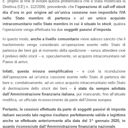
E’ proprio al fine di evitare questa problematica che è stata modificata la
Direttiva (CE) n. 112/2006, prevedendo che
l’operazione di
call-off stock
dia d’ora in poi origine ad un’unica cessione non imponibile IVA
nello Stato membro di partenza
e ad
un unico acquisto
intracomunitario nello Stato membro in cui è situato lo
stock
, qualora
l’operazione venga effettuata tra due
soggetti passivi d’imposta
.
In questo modo,
anche a livello comunitario
viene adesso sancito che il
trasferimento venga considerato un’operazione esente nello Stato di
partenza dei beni già al momento della spedizione – senza attendere cioè
il prelievo dello
stock
– e, specularmente, un acquisto intracomunitario nel
Paese di arrivo.
Infatti, questa misura semplificativa
– e cioè la riconduzione
dell’operazione ad un’unica cessione esente nello Stato di partenza dei
beni e, correlativamente, ad un unico acquisto intracomunitario nello Stato
di destinazione dello
stock
dei beni –
è stata da sempre adottata
dall’Amministrazione finanziaria italiana
, pur mancando, fino all’attuale
modifica, un ufficiale riconoscimento da parte dell’Unione europea.
Pertanto, le cessioni effettuate da parte di soggetti passivi di imposta
italiani secondo tale regime risultano perfettamente valide e legittime
anche se effettuate anteriormente alla data del 1^ gennaio 2020, in
quanto riconosciute dall’Amministrazione finanziaria nazionale
.