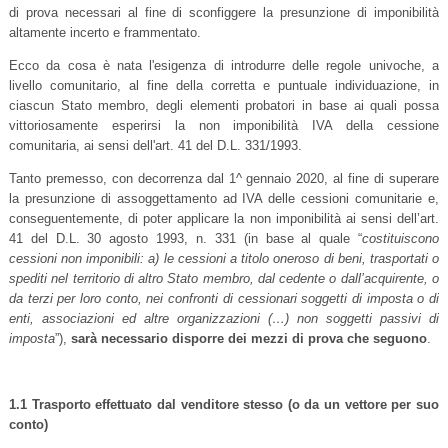
di prova necessari al fine di sconfiggere la presunzione di imponibilità
altamente incerto e frammentato.
Ecco da cosa è nata l'esigenza di introdurre delle regole univoche, a
livello comunitario, al fine della corretta e puntuale individuazione, in
ciascun Stato membro, degli elementi probatori in base ai quali possa
vittoriosamente esperirsi la non imponibilità IVA della cessione
comunitaria, ai sensi dell'art. 41 del D.L. 331/1993.
Tanto premesso, con decorrenza dal 1^ gennaio 2020, al fine di superare
la presunzione di assoggettamento ad IVA delle cessioni comunitarie e,
conseguentemente, di poter applicare la non imponibilità ai sensi dell’art.
41 del D.L. 30 agosto 1993, n. 331 (in base al quale “
costituiscono
cessioni non imponibili: a) le cessioni a titolo oneroso di beni, trasportati o
spediti nel territorio di altro Stato membro, dal cedente o dall’acquirente, o
da terzi per loro conto, nei confronti di cessionari soggetti di imposta o di
enti, associazioni ed altre organizzazioni (…) non soggetti passivi di
imposta
”),
sarà necessario disporre dei mezzi di prova che seguono
.
1.1 Trasporto effettuato dal venditore stesso (o da un vettore per suo
conto)