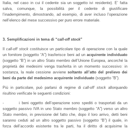
Italia, nel caso in cui il cedente sia un soggetto ivi residente). E’ fatta
salva, comunque, la possibilità per il cedente di giustificare
l’inadempimento, dimostrando, ad esempio, di aver incluso l’operazione
nell’elenco del mese successivo per puro errore materiale.
3. Semplificazioni in tema di “
call-off stock
”
Il
call-off stock
costituisce un particolare tipo di operazione con la quale
un fornitore (soggetto “A”) trasferisce beni ad un
acquirente individuato
(soggetto “B”) in un altro Stato membro dell’Unione Europea, ancorché la
proprietà dei medesimi venga trasferita in un momento successivo: in
sostanza, la reale cessione avviene
soltanto all’atto del prelievo dei
beni da parte del medesimo acquirente individuato
(soggetto “B”).
Più in particolare, può parlarsi di regime di
call-off stock
allorquando
risultino verificate le seguenti condizioni:
- i beni oggetto dell’operazione sono spediti o trasportati da un
soggetto passivo IVA in uno Stato membro (soggetto “A”) verso un altro
Stato membro, in previsione del fatto che, dopo il loro arrivo, detti beni
saranno ceduti ad un altro soggetto passivo (soggetto “B”) il quale, in
forza dell’accordo esistente tra le parti, ha il diritto di acquisirne la