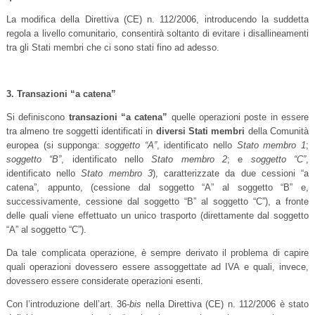
La modifica della Direttiva (CE) n. 112/2006, introducendo la suddetta
regola a livello comunitario, consentirà soltanto di evitare i disallineamenti
tra gli Stati membri che ci sono stati fino ad adesso.
3. Transazioni “a catena”
Si definiscono
transazioni “a catena”
quelle operazioni poste in essere
tra almeno tre soggetti identificati in
diversi
Stati membri
della Comunità
europea (si supponga:
soggetto “A”
, identificato nello
Stato membro 1
;
soggetto “B”
, identificato nello
Stato membro 2
; e
soggetto “C”
,
identificato nello
Stato membro 3
), caratterizzate da due cessioni “a
catena”, appunto, (cessione dal soggetto “A” al soggetto “B” e,
successivamente, cessione dal soggetto “B” al soggetto “C”), a fronte
delle quali viene effettuato un unico trasporto (direttamente dal soggetto
“A” al soggetto “C”).
Da tale complicata operazione, è sempre derivato il problema di capire
quali operazioni dovessero essere assoggettate ad IVA e quali, invece,
dovessero essere considerate operazioni esenti.
Con l’introduzione dell’art. 36-
bis
nella Direttiva (CE) n. 112/2006 è stato