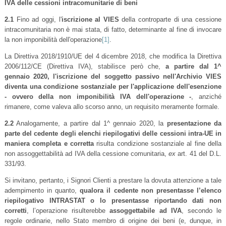
IVA delle cessioni intracomunitarie di beni
2.1
Fino ad oggi, l'
iscrizione al VIES
della controparte di una cessione
intracomunitaria non è mai stata, di fatto, determinante al fine di invocare
la non imponibilità dell'operazione
[1]
.
La Direttiva 2018/1910/UE del 4 dicembre 2018, che modifica la Direttiva
2006/112/CE (Direttiva IVA), stabilisce però che,
a partire dal 1^
gennaio 2020, l'iscrizione del soggetto passivo nell'Archivio VIES
diventa una condizione sostanziale per l'applicazione dell'esenzione
- ovvero della non imponibilità IVA dell'operazione -
, anziché
rimanere, come valeva allo scorso anno, un requisito meramente formale.
2.2
Analogamente, a partire dal 1^ gennaio 2020, la
presentazione da
parte del cedente degli elenchi riepilogativi delle cessioni intra-UE in
maniera completa e corretta
risulta condizione sostanziale al fine della
non assoggettabilità ad IVA della cessione comunitaria,
ex
art. 41 del D.L.
331/93.
Si invitano, pertanto, i Signori Clienti a prestare la dovuta attenzione a tale
adempimento in quanto,
qualora il cedente non presentasse l’elenco
riepilogativo INTRASTAT o lo presentasse riportando dati non
corretti
, l’operazione risulterebbe
assoggettabile ad IVA
, secondo le
regole ordinarie, nello Stato membro di origine dei beni (e, dunque, in