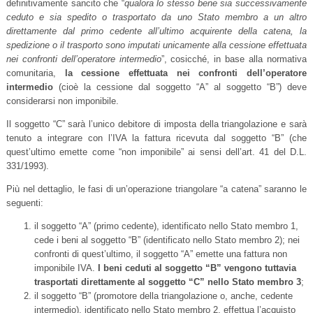
definitivamente sancito che “
qualora lo stesso bene sia successivamente
ceduto e sia spedito o trasportato da uno Stato membro a un altro
direttamente dal primo cedente all’ultimo acquirente della catena, la
spedizione o il trasporto sono imputati unicamente alla cessione effettuata
nei confronti dell’operatore intermedio
”, cosicché, in base alla normativa
comunitaria,
la cessione effettuata nei confronti dell’operatore
intermedio
(cioè la cessione dal soggetto “A” al soggetto “B”) deve
considerarsi non imponibile.
Il soggetto “C” sarà l’unico debitore di imposta della triangolazione e sarà
tenuto a integrare con l’IVA la fattura ricevuta dal soggetto “B” (che
quest’ultimo emette come “non imponibile” ai sensi dell’art. 41 del D.L.
331/1993).
Più nel dettaglio, le fasi di un’operazione triangolare “a catena” saranno le
seguenti:
il soggetto “A” (primo cedente), identificato nello Stato membro 1,
cede i beni al soggetto “B” (identificato nello Stato membro 2); nei
confronti di quest’ultimo, il soggetto “A” emette una fattura non
imponibile IVA.
I beni ceduti al soggetto “B” vengono tuttavia
trasportati direttamente al soggetto “C” nello Stato membro 3
;
il soggetto “B” (promotore della triangolazione o, anche, cedente
intermedio), identificato nello Stato membro 2, effettua l’acquisto