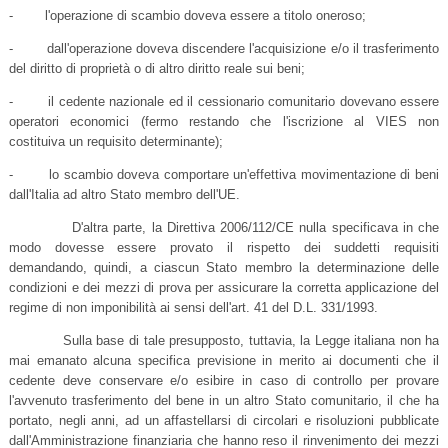
- l'operazione di scambio doveva essere a titolo oneroso;
- dall'operazione doveva discendere l'acquisizione e/o il trasferimento
del diritto di proprietà o di altro diritto reale sui beni;
- il cedente nazionale ed il cessionario comunitario dovevano essere
operatori economici (fermo restando che l'iscrizione al VIES non
costituiva un requisito determinante);
- lo scambio doveva comportare un'effettiva movimentazione di beni
dall'Italia ad altro Stato membro dell'UE.
D'altra parte, la Direttiva 2006/112/CE nulla specificava in che
modo dovesse essere provato il rispetto dei suddetti requisiti
demandando, quindi, a ciascun Stato membro la determinazione delle
condizioni e dei mezzi di prova per assicurare la corretta applicazione del
regime di non imponibilità ai sensi dell'art. 41 del D.L. 331/1993.
Sulla base di tale presupposto, tuttavia, la Legge italiana non ha
mai emanato alcuna specifica previsione in merito ai documenti che il
cedente deve conservare e/o esibire in caso di controllo per provare
l'avvenuto trasferimento del bene in un altro Stato comunitario, il che ha
portato, negli anni, ad un affastellarsi di circolari e risoluzioni pubblicate
dall'Amministrazione finanziaria che hanno reso il rinvenimento dei mezzi